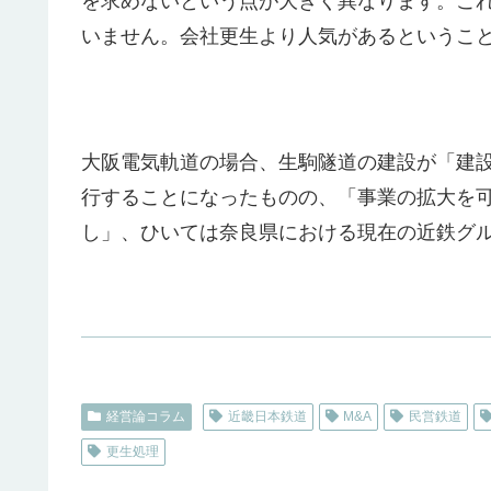
を求めないという点が大きく異なります。こ
いません。会社更生より人気があるというこ
大阪電気軌道の場合、生駒隧道の建設が「建
行することになったものの、「事業の拡大を
し」、ひいては奈良県における現在の近鉄グ
経営論コラム
近畿日本鉄道
M&A
民営鉄道
更生処理