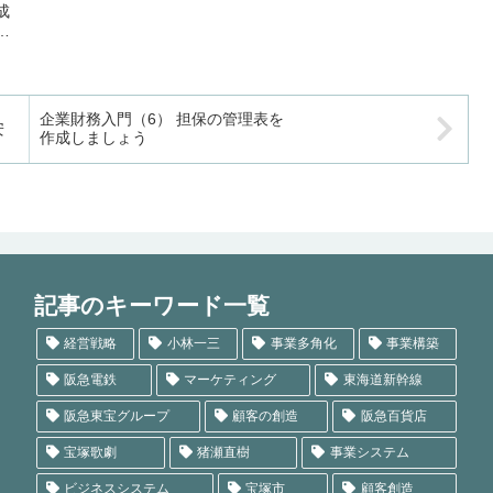
を指摘します。戦争をするた
マイナンバー制度をつぶす目
成
めの資材の確保、資金の確
的で日本年金機構が抵抗して
保、兵士の確保を行うにあた
いるのでしょうか。もとも
成
り国の負荷がかかることを問
と、必要な社会保険料の徴収
さ
題視しま...
と税額補...
企業財務入門（6） 担保の管理表を
安
定
作成しましょう
事
記事のキーワード一覧
経営戦略
小林一三
事業多角化
事業構築
阪急電鉄
マーケティング
東海道新幹線
阪急東宝グループ
顧客の創造
阪急百貨店
宝塚歌劇
猪瀬直樹
事業システム
ビジネスシステム
宝塚市
顧客創造