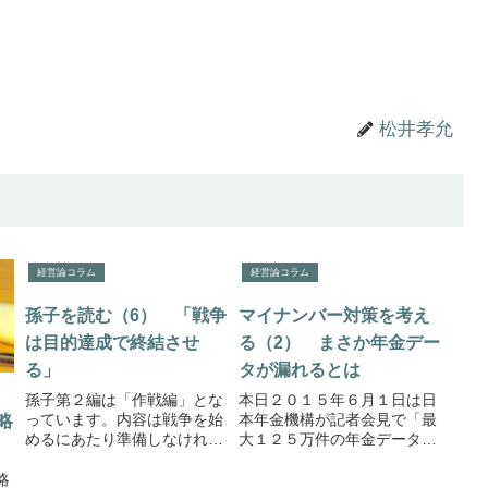
松井孝允
経営論コラム
経営論コラム
孫子を読む（6） 「戦争
マイナンバー対策を考え
は目的達成で終結させ
る（2） まさか年金デー
る」
タが漏れるとは
孫子第２編は「作戦編」とな
本日２０１５年６月１日は日
っています。内容は戦争を始
本年金機構が記者会見で「最
略
めるにあたり準備しなければ
大１２５万件の年金データが
ならないものが国家経済の観
流出した」と発表しました。
点から、戦争がもたらす害悪
まさかとは思いますがこれは
略