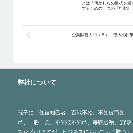
economy of scope”, “the
とは「何かしらの目標を達
econo...
するための一つの『行動計
画』であり、その目標を達
するために手段が組み合わ
ったシステムと一体となっ
た、一つの『ねらい』であ
企業財務入門（５） 借入の目
る」と定義されます。この
義を行うことによって、軍
以外の分野に...
弊社について
孫子に「知彼知己者、百戦不殆、不知彼而知
己、一勝一負、不知彼不知己、毎戦必殆」(謀攻
篇)と有りますが、ビジネスにおいても「勝つ」