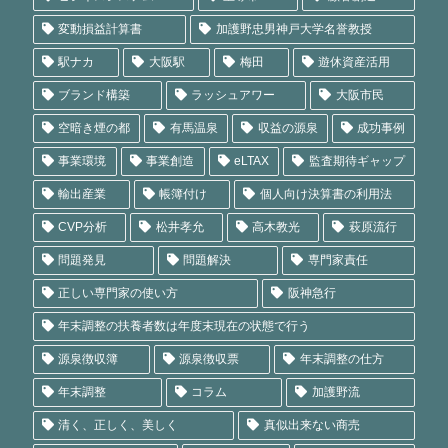
変動損益計算書
加護野忠男神戸大学名誉教授
駅ナカ
大阪駅
梅田
遊休資産活用
ブランド構築
ラッシュアワー
大阪市民
空暗き煙の都
有馬温泉
収益の源泉
成功事例
事業環境
事業創造
eLTAX
監査期待ギャップ
輸出産業
帳簿付け
個人向け決算書の利用法
CVP分析
松井孝允
高木教光
萩原流行
問題発見
問題解決
専門家責任
正しい専門家の使い方
阪神急行
年末調整の扶養者数は年度末現在の状態で行う
源泉徴収簿
源泉徴収票
年末調整の仕方
年末調整
コラム
加護野流
清く、正しく、美しく
真似出来ない商売