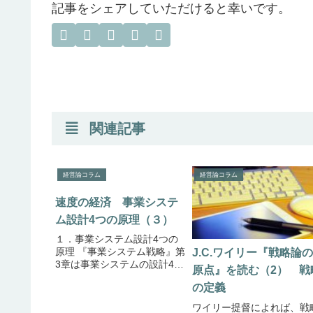
記事をシェアしていただけると幸いです。
関連記事
経営論コラム
経営論コラム
速度の経済 事業システ
ム設計4つの原理（３）
１．事業システム設計4つの
原理 『事業システム戦略』第
J.C.ワイリー『戦略論の
3章は事業システムの設計4原
原点』を読む（2） 戦
理として解説がなされていま
の定義
す。4つの原理は”the
economy of scale”, “the
ワイリー提督によれば、戦