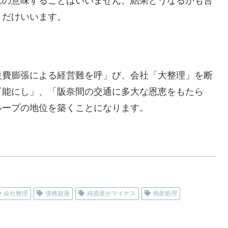
れの意味することはいいません。結果どうなるかも言
とだけいいます。
設費膨張による経営難を呼」び、会社「大整理」を断
可能にし」、「阪奈間の交通に多大な恩恵をもたら
ループの地位を築くことになります。
会社整理
債務超過
純資産がマイナス
倒産処理