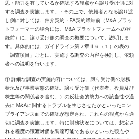
思・能力を有しているか確認する観点から譲り受け側に対
する調査を実施します。 · その上で、依頼者となる譲り渡
し側に対しては、仲介契約・FA契約締結前（M&A プラッ
トフォーマーの場合には、M&A プラットフォームへの登
録前）に、譲り受け側の調査の概要について、説明しま
す。具体的には、ガイドライン第２章Ⅱ６（１）の表の
「調査項目」ごとに、実施する調査の内容を検討し、依頼
者への説明を行います。
① 詳細な調査の実施内容については、譲り受け側の財務
状況及び事業実態の確認、譲り受け側（代表者、役員及び
株主等の関係者を含む。）の反社会的勢力への該当性や過
去に M&Aに関するトラブルを生じさせたかといったコン
プライアンス面での確認が想定され、これらの観点から適
切に調査を実施します。特に財務状況については、想定さ
れる程度の譲渡対価を調達可能であるかといった観点や