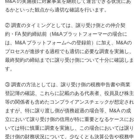
M&A の実施後に対象事業を継続して運営できる状況にあ
るかといった観点から適切な確認を行います。
② 調査のタイミングとしては、譲り受け側との仲介契
約・FA 契約締結前（M&Aプラットフォーマーの場合に
は、M&A プラットフォームへの登録前）に加え、M&Aの
プロセスが進捗する過程でも適切に必要な調査を実施し、
最終契約の締結までに譲り受け側について十分に確認しま
す。
③ 調査の方法としては、譲り受け側の税務申告書や商業
登記簿の確認、これらに記載のある代表者、役員及び株主
等の関係者も含めたコンプライアンスチェックが想定され
ますが、特に譲り渡し側が債務超過の場合等、M&A の成
立において譲り受け側の信用が特に重要となるケースにお
いては特に慎重に調査を実施し、この場合においては譲り
受け側の財務状況について、少なくとも決算公告や税務申