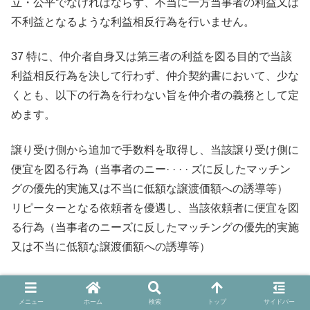
立・公平でなければならず、不当に一方当事者の利益又は
不利益となるような利益相反行為を行いません。
37 特に、仲介者自身又は第三者の利益を図る目的で当該
利益相反行為を決して行わず、仲介契約書において、少な
くとも、以下の行為を行わない旨を仲介者の義務として定
めます。
譲り受け側から追加で手数料を取得し、当該譲り受け側に
便宜を図る行為（当事者のニー· · · · ズに反したマッチン
グの優先的実施又は不当に低額な譲渡価額への誘導等）
リピーターとなる依頼者を優遇し、当該依頼者に便宜を図
る行為（当事者のニーズに反したマッチングの優先的実施
又は不当に低額な譲渡価額への誘導等）
譲り渡し側（譲り受け側）の希望した譲渡額よりも高い
（低い）譲渡額でM＆A が成立した場合、譲り渡し側（譲
メニュー
ホーム
検索
トップ
サイドバー