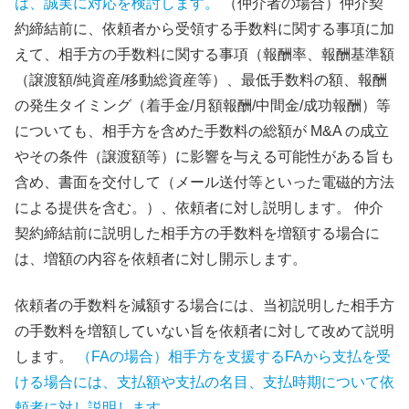
は、誠実に対応を検討します。
（仲介者の場合）仲介契
約締結前に、依頼者から受領する手数料に関する事項に加
えて、相手方の手数料に関する事項（報酬率、報酬基準額
（譲渡額/純資産/移動総資産等）、最低手数料の額、報酬
の発生タイミング（着手金/月額報酬/中間金/成功報酬）等
についても、相手方を含めた手数料の総額が M&A の成立
やその条件（譲渡額等）に影響を与える可能性がある旨も
含め、書面を交付して（メール送付等といった電磁的方法
による提供を含む。）、依頼者に対し説明します。 仲介
契約締結前に説明した相手方の手数料を増額する場合に
は、増額の内容を依頼者に対し開示します。
依頼者の手数料を減額する場合には、当初説明した相手方
の手数料を増額していない旨を依頼者に対して改めて説明
します。
（FAの場合）相手方を支援するFAから支払を受
ける場合には、支払額や支払の名目、支払時期について依
頼者に対し説明します。