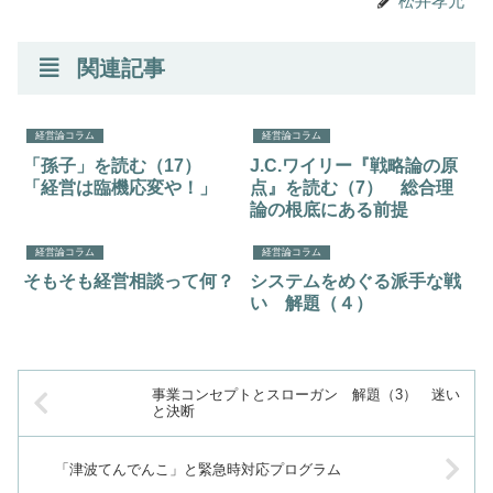
松井孝允
関連記事
経営論コラム
経営論コラム
「孫子」を読む（17）
J.C.ワイリー『戦略論の原
「経営は臨機応変や！」
点』を読む（7） 総合理
論の根底にある前提
経営論コラム
経営論コラム
そもそも経営相談って何？
システムをめぐる派手な戦
い 解題（４）
事業コンセプトとスローガン 解題（3） 迷い
と決断
「津波てんでんこ」と緊急時対応プログラム