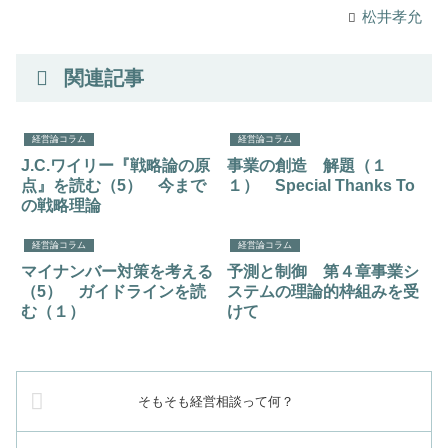
松井孝允
関連記事
経営論コラム
経営論コラム
J.C.ワイリー『戦略論の原
事業の創造 解題（１
点』を読む（5） 今まで
１） Special Thanks To
の戦略理論
経営論コラム
経営論コラム
マイナンバー対策を考える
予測と制御 第４章事業シ
（5） ガイドラインを読
ステムの理論的枠組みを受
む（１）
けて
そもそも経営相談って何？