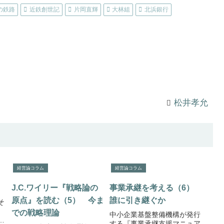
の鉄路
近鉄創世記
片岡直輝
大林組
北浜銀行
松井孝允
経営論コラム
経営論コラム
J.C.ワイリー『戦略論の
事業承継を考える（6）
原点』を読む（5） 今ま
誰に引き継ぐか
そ
、
での戦略理論
中小企業基盤整備機構が発行
する『事業承継支援マニュア