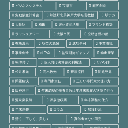
ビジネスシステム
宝塚市
顧客創造
変動損益計算書
加護野忠男神戸大学名誉教授
駅ナカ
大阪駅
梅田
遊休資産活用
ブランド構築
ラッシュアワー
大阪市民
空暗き煙の都
有馬温泉
収益の源泉
成功事例
事業環境
事業創造
eLTAX
監査期待ギャップ
輸出産業
帳簿付け
個人向け決算書の利用法
CVP分析
松井孝允
高木教光
萩原流行
問題発見
問題解決
専門家責任
正しい専門家の使い方
阪神急行
年末調整の扶養者数は年度末現在の状態で行う
源泉徴収簿
源泉徴収票
年末調整の仕方
年末調整
コラム
加護野流
清く、正しく、美しく
真似出来ない商売