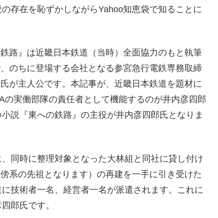
の存在を恥ずかしながらYahoo知恵袋で知ることに
の鉄路』は近畿日本鉄道（当時）全面協力のもと執筆
で、のちに登場する会社となる参宮急行電鉄専務取締
郎氏が主人公です。本記事が、近畿日本鉄道を題材に
&Aの実働部隊の責任者として機能するのが井内彦四郎
つ小説『東への鉄路』の主役が井内彦四郎氏となりま
に、同時に整理対象となった大林組と同社に貸し付け
の傍系の先祖となります）の再建を一手に引き受けた
道に技術者一名、経営者一名が派遣されます。これに
彦四郎氏です。