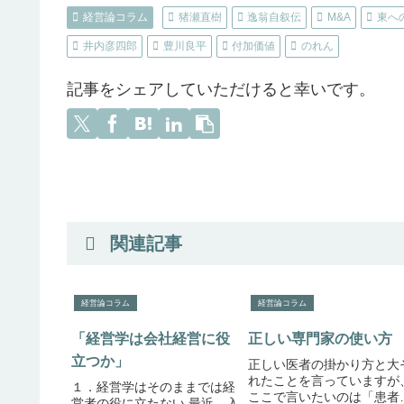
経営論コラム
猪瀬直樹
逸翁自叙伝
M&A
東へ
井内彦四郎
豊川良平
付加価値
のれん
記事をシェアしていただけると幸いです。
関連記事
経営論コラム
経営論コラム
「経営学は会社経営に役
正しい専門家の使い方
立つか」
正しい医者の掛かり方と大
れたことを言っていますが
１．経営学はそのままでは経
ここで言いたいのは「患者
営者の役に立たない 最近、入