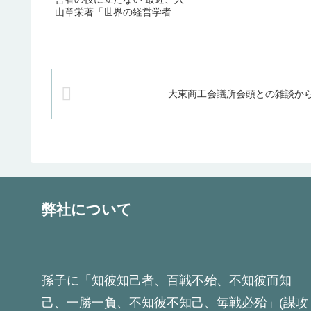
は、いったん信頼したなら
山章栄著「世界の経営学者は
ば、信頼した医師に困って
今何を考えているのか」とい
ることならば何でも話した
う書籍を買いました。私は世
うがよい」ということです
界の経営学者の地の最前線を
私が一患者として医師と接
サーベイしたかったために購
てこのように考えています
入したのですが、読んでみて
そもそも、...
最初の感想は「最先端の経営
大東商工会議所会頭との雑談か
学者...
弊社について
孫子に「知彼知己者、百戦不殆、不知彼而知
己、一勝一負、不知彼不知己、毎戦必殆」(謀攻