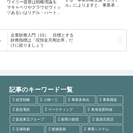
ワイリー提督は戦略理論を、
ル』によりますと、事業承継
マキャベリやクラウゼヴィッ
い
計画の１丁目１番地は誰に引
ツあるいはリデル・ハートに
ほ
き継ぐかを検討することが必
よる陸上戦略理論、マハンや
。
要だ、とあります。更に、早
コーベットによる海上戦略理
し
めの対策が必要になります。
論、ドゥーエによる航空戦略
。
これは後継者と認識させるの
理論、毛沢東による低強度戦
企業財務入門（15） 目標とする
に少なくとも5年は必要とさ
闘戦略理論（一般的な用語で
ら
財務指標は「現預金月商比率」だ
れると...
はゲリラ戦戦略）で分類しま
けに絞りましょう
すが、...
記事のキーワード一覧
経営戦略
小林一三
事業多角化
事業構築
阪急電鉄
マーケティング
東海道新幹線
阪急東宝グループ
顧客の創造
阪急百貨店
宝塚歌劇
猪瀬直樹
事業システム