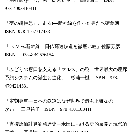
「新幹線を作った男 島秀雄物語」高橋団吉
ISBN
978-4093410311
「夢の超特急」、走る
!
―新幹線を作った男たち碇義朗
ISBN 978-4167717483
「
TGV vs.
新幹線―日仏高速鉄道を徹底比較」佐藤芳彦
ISBN
978-4062576154
「みどりの窓口を支える「マルス」の謎―世界最大の座席
予約システムの誕生と進化」 杉浦一機
ISBN
978-
4794214331
「定刻発車―日本の鉄道はなぜ世界で最も正確なの
か
?
」 三戸祐子
ISBN
978-4101183411
「直接原価計算論発達史―米国における史的展開と現代的