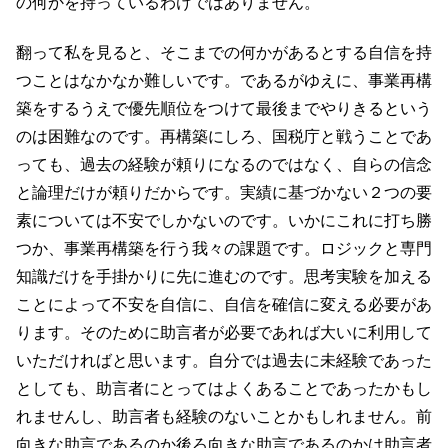
の何かを持っているわけではありません。
翻って私を見ると、そこまでの何かがあるとする自信を持
つことはなかなか難しいです。であるがゆえに、事業再構
築をするうえで優先順位をつけて最後までやりきるという
のは困難なのです。再構築にしろ、国税庁と戦うことであ
っても、過去の経験が頼りになるのではなく、自らの信念
と論理だけが頼りだからです。実績に基づかない２つの要
素については不安でしかないのです。いかにこれに打ち勝
つか、事業再構築を行う我々の課題です。ロジックと専門
知識だけを手掛かりに先に進むのです。思考実験を加える
ことによって不安を自信に、自信を確信に変える必要があ
ります。そのために助言者が必要であれば大いに利用して
いただければと思います。自分では過去に未経験であった
としても、助言者にとってはよくあることであったかもし
れませんし、助言者も経験のないことかもしれません。前
向きな助言であるのか後ろ向きな助言であるのかは助言者