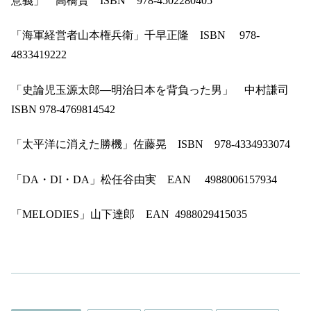
意義」 高橋賢
ISBN
978-4502280405
「海軍経営者山本権兵衛」千早正隆
ISBN
978-
4833419222
「史論児玉源太郎―明治日本を背負った男」 中村謙司
ISBN 978-4769814542
「太平洋に消えた勝機」佐藤晃
ISBN
978-4334933074
「
DA
・
DI
・
DA
」松任谷由実
EAN
4988006157934
「
MELODIES
」山下達郎
EAN 4988029415035