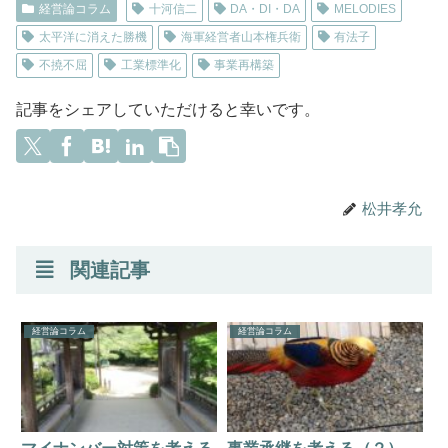
経営論コラム
十河信二
DA・DI・DA
MELODIES
太平洋に消えた勝機
海軍経営者山本権兵衛
有法子
不撓不屈
工業標準化
事業再構築
記事をシェアしていただけると幸いです。
松井孝允
関連記事
経営論コラム
経営論コラム