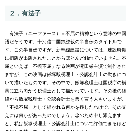
２．有法子
有法子（ユーファース）＝不屈の精神という意味の中国
語だそうです。十河信二国鉄総裁の半自伝のタイトルで
す。この半自伝ですが、新幹線建設については、建設時期
に初版が出版されたことからほとんど触れていません。不
屈といえば「不撓不屈」なる映画が滝田栄主演で制作され
ますが、この映画は飯塚毅税理士・公認会計士の動きにつ
いて描いたものです。その中で、飯塚税理士は国税庁の横
暴に立ち向かう税理士として描かれています。その後の経
緯から飯塚税理士・公認会計士を悪く言う人もいますが、
「不撓不屈」として描かれる何かを残したわけで、その支
えには何かがあったのでしょう。念のため申し添えます
と、私は飯塚税理士・公認会計士について評価できるほど