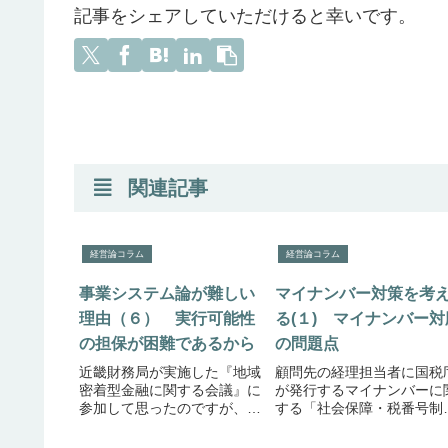
記事をシェアしていただけると幸いです。
関連記事
経営論コラム
経営論コラム
事業システム論が難しい
マイナンバー対策を考
理由（６） 実行可能性
る(１) マイナンバー対
の担保が困難であるから
の問題点
近畿財務局が実施した『地域
顧問先の経理担当者に国税
密着型金融に関する会議』に
が発行するマイナンバーに
参加して思ったのですが、金
する「社会保障・税番号制
融機関は熱心に『ターンアラ
の早わかり」チラシをお見
ウンド』に取り組んでいると
したところ、「先生わかる