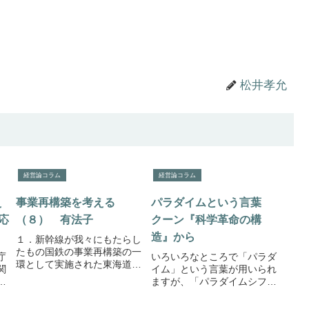
松井孝允
経営論コラム
経営論コラム
え
事業再構築を考える
パラダイムという言葉
応
（８） 有法子
クーン『科学革命の構
造』から
１．新幹線が我々にもたらし
たもの国鉄の事業再構築の一
庁
いろいろなところで「パラダ
環として実施された東海道新
関
イム」という言葉が用いられ
幹線の建設ですが、その後の
度
ますが、「パラダイムシフ
国鉄が赤字経営体質から脱却
せ
ト」という言葉を用いられる
できずに分割民営化になった
よ
ときに言うパラダイムは1960