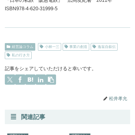
『日本の私鉄 阪急電鉄』 広岡友紀著 2011年
ISBN978-4-620-31999-5
経営論コラム
小林一三
事業の創造
逸翁自叙伝
私の行き方
記事をシェアしていただけると幸いです。
松井孝允
関連記事