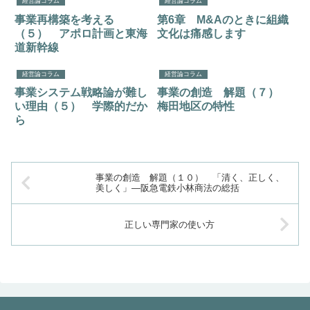
経営論コラム
経営論コラム
事業再構築を考える
第6章 M&Aのときに組織
（５） アポロ計画と東海
文化は痛感します
道新幹線
経営論コラム
経営論コラム
事業システム戦略論が難し
事業の創造 解題（７）
い理由（５） 学際的だか
梅田地区の特性
ら
事業の創造 解題（１０） 「清く、正しく、
美しく」―阪急電鉄小林商法の総括
正しい専門家の使い方