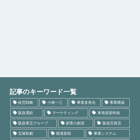
記事のキーワード一覧
経営戦略
小林一三
事業多角化
事業構築
阪急電鉄
マーケティング
東海道新幹線
阪急東宝グループ
顧客の創造
阪急百貨店
宝塚歌劇
猪瀬直樹
事業システム