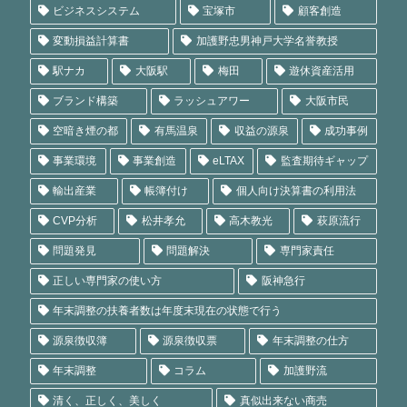
ビジネスシステム
宝塚市
顧客創造
変動損益計算書
加護野忠男神戸大学名誉教授
駅ナカ
大阪駅
梅田
遊休資産活用
ブランド構築
ラッシュアワー
大阪市民
空暗き煙の都
有馬温泉
収益の源泉
成功事例
事業環境
事業創造
eLTAX
監査期待ギャップ
輸出産業
帳簿付け
個人向け決算書の利用法
CVP分析
松井孝允
高木教光
萩原流行
問題発見
問題解決
専門家責任
正しい専門家の使い方
阪神急行
年末調整の扶養者数は年度末現在の状態で行う
源泉徴収簿
源泉徴収票
年末調整の仕方
年末調整
コラム
加護野流
清く、正しく、美しく
真似出来ない商売