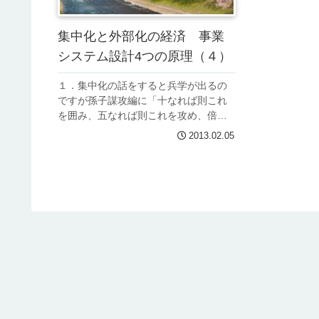
集中化と外部化の経済 事業
システム設計4つの原理（４）
１．集中化の話をすると兵学が出るの
ですが孫子謀攻編に「十なれば則これ
を囲み、五なれば則これを攻め、倍な
れば則これを分かち、（中略）若かざ
2013.02.05
れば則能ちこれを避く。」とあるの
で、兵力集中の必要性があると説きま
すし、兵力の逐次投入は各個撃破され
るか...